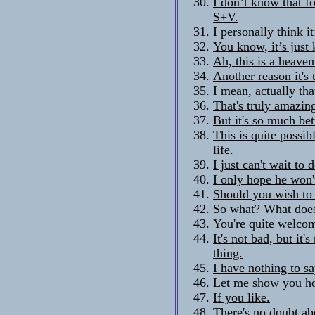
I don’t know that fo
S+V.
I personally think it
You know, it’s just 
Ah, this is a heaven
Another reason it's 
I mean, actually tha
That's truly amazin
But it's so much bet
This is quite possib
life.
I just can't wait to 
I only hope he won'
Should you wish to 
So what? What does
You're quite welcom
It's not bad, but it'
thing.
I have nothing to sa
Let me show you how
If you like.
There's no doubt abo