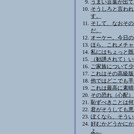
うまい言葉が出て
そうしろと言われ
す。
そして、なおその
だ。
オーケー。今日の
ほら、これメチャ
私にはちょっと既
（勧誘されて）い
ご家族について少
これはその高級版
他ではどこでも手
これは最高に素晴
その恐れ（心配）は
恥ずべきことは何
君がそうしても悪
ぼくなら、そうい
好むかどうかにか
よ。