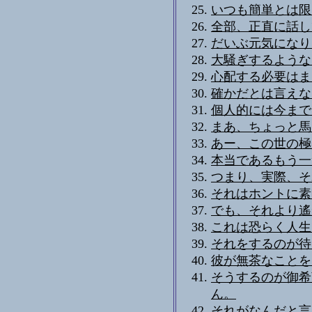
いつも簡単とは限
全部、正直に話し
だいぶ元気になり
大騒ぎするような
心配する必要はま
確かだとは言えない
個人的には今まで
まあ、ちょっと馬
あー、この世の極
本当であるもう一
つまり、実際、そ
それはホントに素
でも、それより遙
これは恐らく人生
それをするのが待ち
彼が無茶なことを
そうするのが御希
ん。
それがなんだと言う