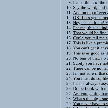
I can't think of the 
Say the word, and I'
And on top of every
OK. Let's get starte
Hey, check it out! Y
For me, this is kind
That would be fine. 
Could you tell me 
This is like a premi
You can't get it any
This is as good as it
No fear of that. / N
Surely you have not
There can be no har
I'm not sure if that'
You must do so, like
It's not always easy
Do be frank with m
Are you getting bac
What's the big issue
You never have to w