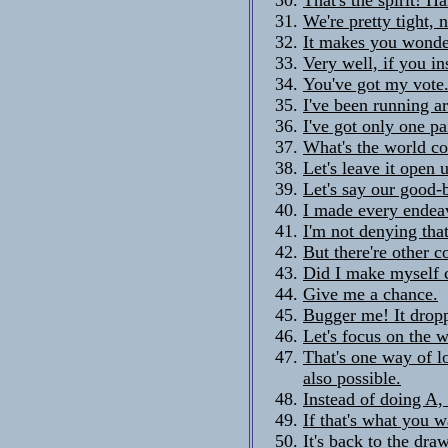
We're pretty tight, n
It makes you wonder
Very well, if you ins
You've got my vote. 
I've been running a
I've got only one pa
What's the world c
Let's leave it open 
Let's say our good-
I made every endeavo
I'm not denying tha
But there're other c
Did I make myself 
Give me a chance.
Bugger me! It drop
Let's focus on the 
That's one way of lo
also possible.
Instead of doing A,
If that's what you w
It's back to the dra