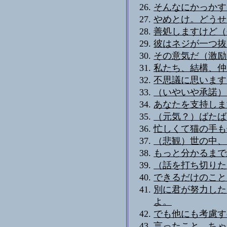
そんなにかっかす
やめとけ。どうせ
善処しますけど（
彼はネジが一つ抜
その意気だ（激励
私たち、結構、仲
不思議に思います
（いやいや承諾）
あなたを支持しま
（元気？）ばたば
忙しくて猫の手も
（悲観）世の中、
もっと分かるまで
（話を打ち切りた
できるだけのこと
別に君が努力した
よ。
でも他にも考慮す
言ったこと、ちゃ