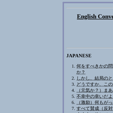
English Conve
JAPANESE
何をすべきかの問
か？
しかし、結局のと
どうですか、このと
（元気か？）まあま
不幸中の幸いだよ
（激励）何もがっ
すべて賛成（反対