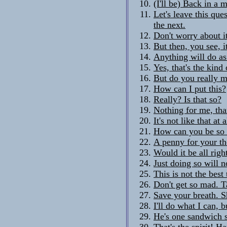
(I'll be) Back in a 
Let's leave this qu
the next.
Don't worry about i
But then, you see, i
Anything will do as 
Yes, that's the kind
But do you really m
How can I put this?
Really? Is that so?
Nothing for me, tha
It's not like that at a
How can you be so 
A penny for your th
Would it be all right
Just doing so will n
This is not the best
Don't get so mad. Ta
Save your breath. 
I'll do what I can, bu
He's one sandwich s
That's the spirit! Ha