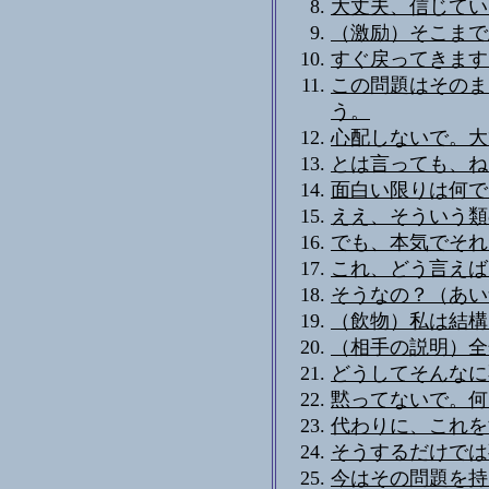
大丈夫、信じてい
（激励）そこまで
すぐ戻ってきます
この問題はそのま
う。
心配しないで。大
とは言っても、ね
面白い限りは何で
ええ、そういう類
でも、本気でそれ
これ、どう言えば
そうなの？（あい
（飲物）私は結構
（相手の説明）全
どうしてそんなに
黙ってないで。何
代わりに、これを
そうするだけでは
今はその問題を持