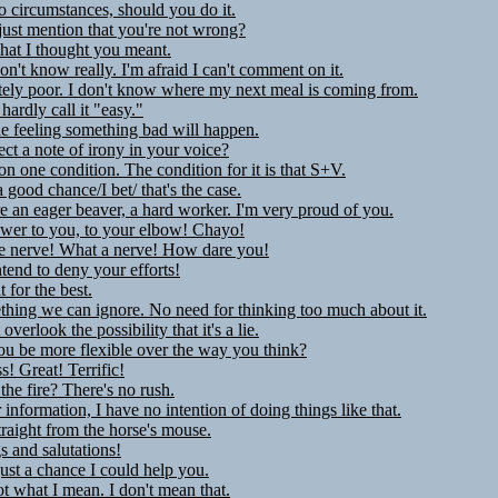
 circumstances, should you do it.
just mention that you're not wrong?
hat I thought you meant.
don't know really. I'm afraid I can't comment on it.
ely poor. I don't know where my next meal is coming from.
hardly call it "easy."
he feeling something bad will happen.
ect a note of irony in your voice?
t on one condition. The condition for it is that S+V.
a good chance/I bet/ that's the case.
 an eager beaver, a hard worker. I'm very proud of you.
wer to you, to your elbow! Chayo!
he nerve! What a nerve! How dare you!
ntend to deny your efforts!
t for the best.
ething we can ignore. No need for thinking too much about it.
overlook the possibility that it's a lie.
u be more flexible over the way you think?
ss! Great! Terrific!
the fire? There's no rush.
 information, I have no intention of doing things like that.
straight from the horse's mouse.
s and salutations!
just a chance I could help you.
ot what I mean. I don't mean that.