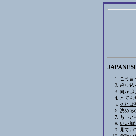
JAPANES
こう言
割り込
何が起
とても
それは
決める
もっと
いい加
見てい