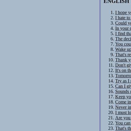
ENGLISH
I hope y
I hate to
Could yo
In your 
I find th
The decis
You coul
Wake up 
That's r
Thank y
Don't gi
It's on t
Tomorrow
Try as I 
Can I gi
Sounds g
Keep you
Come in 
Never in
I must l
Are you
You can 
That's t