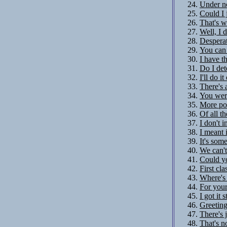
Under no
Could I 
That's w
Well, I 
Desperat
You can 
I have t
Do I det
I'll do i
There's 
You were
More po
Of all t
I don't i
I meant i
It's som
We can't 
Could yo
First cla
Where's 
For your
I got it 
Greeting
There's 
That's n