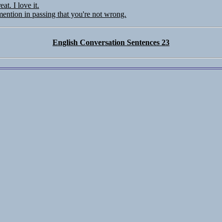
eat. I love it.
ention in passing that you're not wrong.
English Conversation Sentences 23