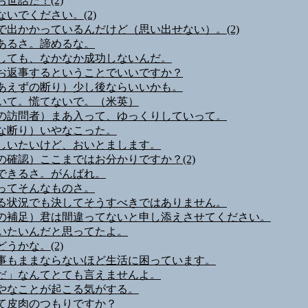
世話だ！(2)
ないでください。(2)
で出かかっているんだけど（思い出せない）。(2)
あるさ。諦めるな。
しても、なかなか成功しないんだ。
お返事するということでいいですか？
あえずの断り）少し後ならいいかも。
いて。慌てないで。（米英）
の訪問者）まあ入って、ゆっくりしていって。
な断り）いやなこった。
しいたいけど、おいとまします。
の確認）ここまではお分かりですか？(2)
できるさ。がんばれ。
ってそんなものさ。
る状況でも決してそうすべきではありません。
の補足）君は間違ってないと申し添えさせてください。
いたいんだと思ってたよ。
うかな。(2)
事もままならないほど生活に困っています。
だ」なんてとても言えませんよ。
やなことが起こる気がする。
て皮肉のつもりですか？