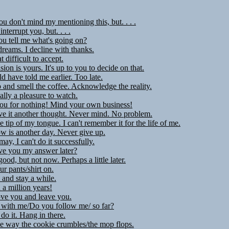
ou don't mind my mentioning this, but. . . .
 interrupt you, but. . . .
u tell me what's going on?
dreams. I decline with thanks.
at difficult to accept.
ion is yours. It's up to you to decide on that.
d have told me earlier. Too late.
and smell the coffee. Acknowledge the reality.
eally a pleasure to watch.
ou for nothing! Mind your own business!
ve it another thought. Never mind. No problem.
he tip of my tongue. I can't remember it for the life of me.
 is another day. Never give up.
may, I can't do it successfully.
ve you my answer later?
ood, but not now. Perhaps a little later.
r pants/shirt on.
and stay a while.
 a million years!
ove you and leave you.
 with me/Do you follow me/ so far?
do it. Hang in there.
he way the cookie crumbles/the mop flops.