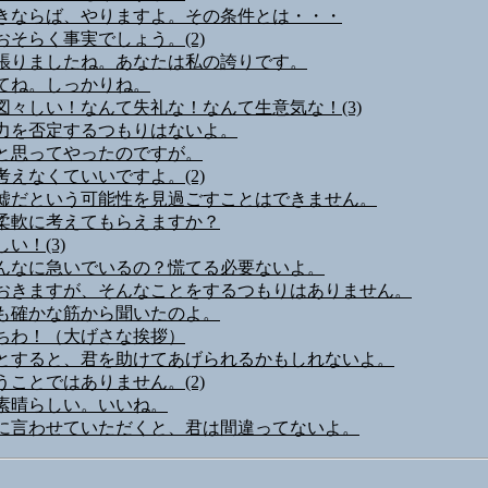
きならば、やりますよ。その条件とは・・・
おそらく事実でしょう。(2)
張りましたね。あなたは私の誇りです。
てね。しっかりね。
図々しい！なんて失礼な！なんて生意気な！(3)
力を否定するつもりはないよ。
と思ってやったのですが。
考えなくていいですよ。(2)
嘘だという可能性を見過ごすことはできません。
柔軟に考えてもらえますか？
い！(3)
んなに急いでいるの？慌てる必要ないよ。
おきますが、そんなことをするつもりはありません。
も確かな筋から聞いたのよ。
ちわ！（大げさな挨拶）
とすると、君を助けてあげられるかもしれないよ。
うことではありません。(2)
素晴らしい。いいね。
に言わせていただくと、君は間違ってないよ。