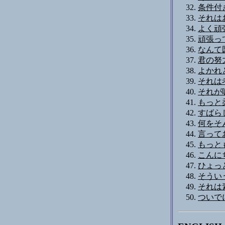
条件付
それは
よく頑
頑張っ
なんて
君の努
よかれ
それは
それが
もっと
すばらし
何をそ
言って
もっと
こんに
ひょっ
そうい
それは
ついで