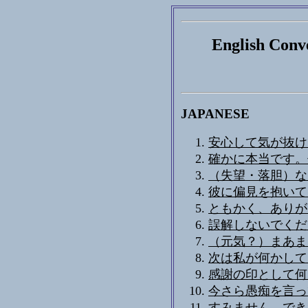
English Conve
JAPANESE
安心して気が抜け
確かに本当です。
（失望・落胆）な
彼に偏見を抱いて
ともかく、ありがと
誤解しないでくださ
（元気？）まあまあ
次は私が何かして
感謝の印として何
今さら愚痴を言っ
すみません、でき