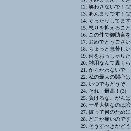
笑わさないで！(2
あんまりです！(2
ぐったりしてます
怒りを抑えること
この件で御助言を
おめでとうござい
ちょっと息苦しい
何をおっしゃりた
雑用なんて糞くら
からかわないで。
私の最大の関心は
いつでもどうぞ。
それ、最高！(3)
負けるな。がんば
一番大切なのは諦
彼って何のために
どこか痛いのですか
そうすべきかどう