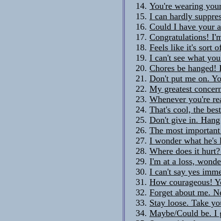
You're wearing yours
I can hardly suppre
Could I have your a
Congratulations! I'm
Feels like it's sort 
I can't see what you'
Chores be hanged! I
Don't put me on. Yo
My greatest concern
Whenever you're re
That's cool, the bes
Don't give in. Hang 
The most important 
I wonder what he's l
Where does it hurt
I'm at a loss, wonde
I can't say yes imme
How courageous! You
Forget about me. N
Stay loose. Take yo
Maybe/Could be. I g