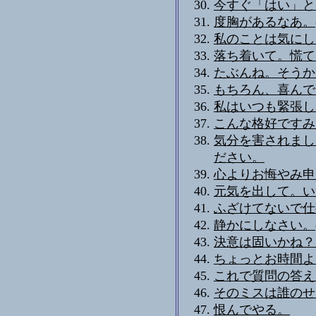
今すぐ「はい」と
度胸があるなあ。(
私のことは気にしな
落ち着いて。慌て
たぶんね。そうか
もちろん、喜んで
私はいつも緊張し
こんな格好ですみ
気分を害されまし
ださい。
心よりお悔やみ申
元気を出して。い
ふざけてないで仕
静かにしなさい。(
決意は固いかね？
ちょっとお時間よ
これで質問の答え
そのミスは誰のせ
恨んでやる。