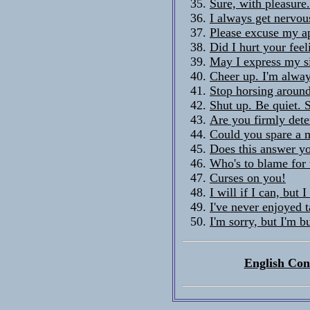
Sure, with pleasure.
I always get nervou
Please excuse my a
Did I hurt your feel
May I express my s
Cheer up. I'm alway
Stop horsing around
Shut up. Be quiet. 
Are you firmly dete
Could you spare a 
Does this answer yo
Who's to blame for 
Curses on you!
I will if I can, but 
I've never enjoyed 
I'm sorry, but I'm 
English Con