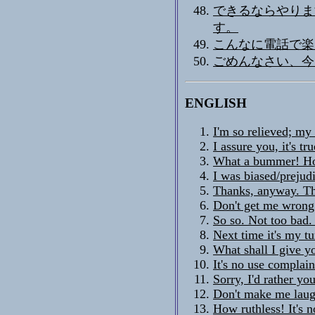
できるならやりま
す。
こんなに電話で楽
ごめんなさい、今
ENGLISH
I'm so relieved; my
I assure you, it's tr
What a bummer! Ho
I was biased/prejud
Thanks, anyway. Th
Don't get me wrong.
So so. Not too bad. 
Next time it's my t
What shall I give y
It's no use complai
Sorry, I'd rather you
Don't make me laugh
How ruthless! It's no