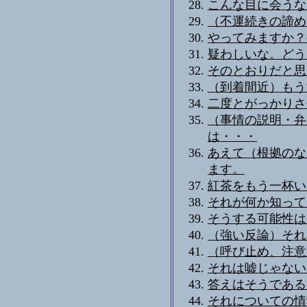
こんな目に会うな
（不運続きの諦め
やってみますか？
疑わしいな。どう
そのとおりだと思
（到着間近）もう
二度とがっかりさ
（事情の説明・弁
は・・・
あえて（根拠のな
ます。
紅茶をもう一杯い
それが何か知ってる
そうする可能性は
（強い反論）それ
（呼び止め、注意
それは嘘じゃない
答えはそうである
それについての情