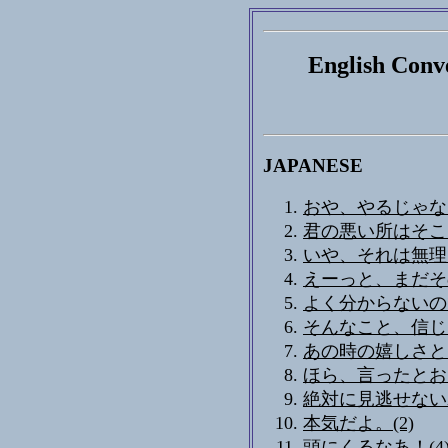
English Conve
JAPANESE
おや、やるじゃな
君の悪い所はそこ
いや、それは無理
えーっと、まだそ
よく分からないの
そんなこと、信じ
あの時の嬉しさと
ほら、言ったとお
絶対に見逃せない
本気だよ。(2)
頭にくるなあ！(4