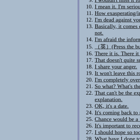
I mean it. I'm serio
How exasperating/i
I'm dead against you
Basically, it comes
not.
I'm afraid the info
（英）(Press the butt
There it is. There it 
That doesn't quite s
I share your anger.
It won't leave this 
I'm completely over 
So what? What's the
That can't be the ex
explanation.
OK, it's a date.
It's coming back t
Chance would be a f
It's important to rec
I should hope so to
What have I done to