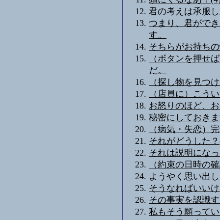
君の考えは承服しか
つまり、君ができ
す。
そちらがお持ちの
（ボタンを押せば
だ。
（探し物を見つけ
（店員に）こうい
お怒りのほど、お
秘密にしておきます
（病気・失恋）完
それがどうした？(
それは説明になっ
（約束の日時の確
ようやく思い出して
そうなればいいけ
その事実を認識す
私もそう願ってい