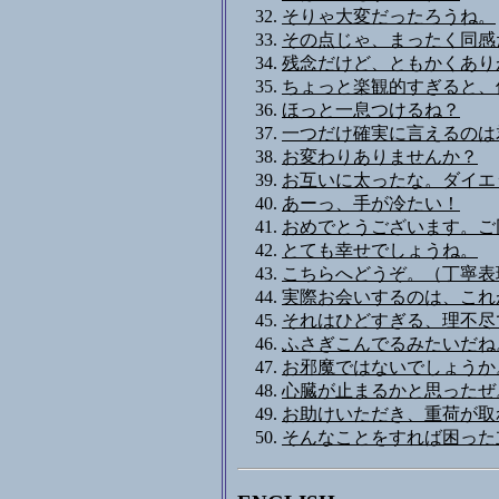
そりゃ大変だったろうね。
その点じゃ、まったく同感
残念だけど、ともかくあり
ちょっと楽観的すぎると、
ほっと一息つけるね？
一つだけ確実に言えるのは
お変わりありませんか？
お互いに太ったな。ダイエ
あーっ、手が冷たい！
おめでとうございます。ご
とても幸せでしょうね。
こちらへどうぞ。（丁寧表
実際お会いするのは、これ
それはひどすぎる、理不尽
ふさぎこんでるみたいだね
お邪魔ではないでしょうか
心臓が止まるかと思ったぜ
お助けいただき、重荷が取
そんなことをすれば困った