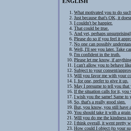
ENGLISH
What motivated you to do such
Just because that's OK, it does
I couldn't be happier.
That could be true.
And yet, perhaps unsurprisingly,
Please do so if you feel it appr
No one can possibly understan
Well, I'll see you later. Take ca
I'm confident in the truth.
Please let me know, if anythin
I can't allow you to behave like
Subject to your consent/approva
Will you favor me with your 
I, for one, prefer to give it up.
May I presume to tell you that
If the situation calls for it, you
I wish you the same! Same to 
So, that's a really good sign.
But, you know, you still have 
You should take it with a grain 
Will you do me the kindness t
I think overall, it went pretty w
How could I object (to your su