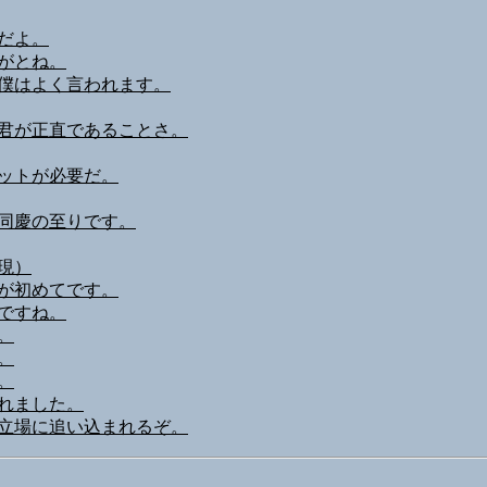
だよ。
がとね。
僕はよく言われます。
君が正直であることさ。
ットが必要だ。
同慶の至りです。
現）
が初めてです。
ですね。
。
。
。
れました。
立場に追い込まれるぞ。