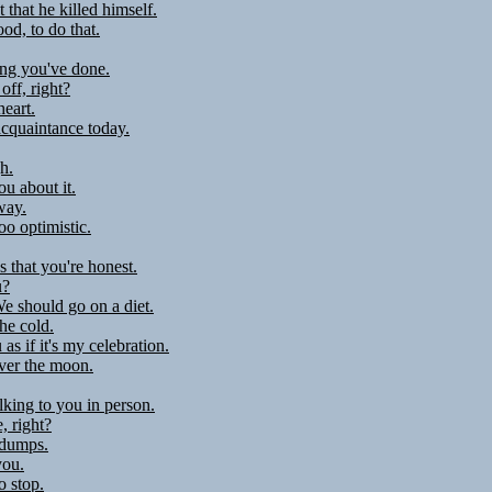
 that he killed himself.
ood, to do that.
ng you've done.
off, right?
heart.
acquaintance today.
h.
ou about it.
way.
too optimistic.
's that you're honest.
u?
We should go on a diet.
he cold.
as if it's my celebration.
ver the moon.
alking to you in person.
, right?
 dumps.
you.
o stop.