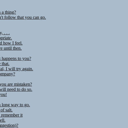
 a thing?
n't follow that you can go.
 . . .
opriate.
d how I feel.
re until then.
g happens to you?
 that.
l, I will try again.
company?
 you are mistaken?
 will need to do so.
you!
a long way to go.
of salt.
o remember it
ell.
ggestion)?