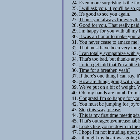
Even more surprising is the fact
I will ask you, if you'll be so g
It's good to see you again.
Thank you always for everythi
Good for you. That really paid 
I'm happy for you with all my 
It was an honor to make your 
You never cease to amaze me!
That must have been very toug
I can totally sympathize with y
That's too bad, but thanks any
I often get told that I'm a little 
Time for a breather, yeah?
If there's one thing I can say, it
How are things going with yo
We've put on a bit of weight. 
Oh, my hands are numb from t
Congrats! I'm so happy for you 
You must be jumping for joy/o
Step this way, please.
This is my first time meeting/t
That's outrageous/unreasonable
Looks like you're down in the
I hope I'm not intruding upon 
I thought my heart was going t