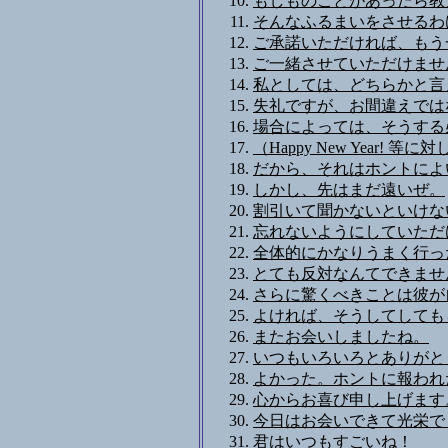
もしものことがあったら教
そんなふるまいをさせるわ
ご承諾いただければ、もう
ご一緒させていただけませ
私としては、どちらかと言
失礼ですが、お間違えでは
場合によっては、そうする
（Happy New Year! 
だから、それはホントによ
しかし、先はまだ遠いぜ。
割引いて聞かないといけな
忘れないようにしていただ
全体的にかなりうまく行っ
とても反対なんてできませ
さらに驚くべきことは彼が
よければ、そうしてしても
またお会いしましたね。
いつもいろいろとありがと
よかった。ホントに報われ
心からお喜び申し上げます
今日はお会いできて光栄で
君はいつもすごいね！